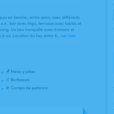
s en famille ​,​ entre amis​,​ avec différents
 ​,​ bar avec frigo​,​ terrasse avec tables et
pong. Un lieu tranquille avec transats et
 à vis .Location du lieu entre 6…
ver más
🪑 Mesa y sillas
🍖 Barbacoa
🎯 Campo de petanca