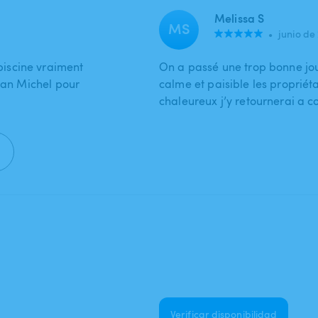
Melissa S
MS
•
junio de
iscine vraiment
On a passé une trop bonne jou
Jean Michel pour
calme et paisible les propriét
chaleureux j’y retournerai a co
Verificar disponibilidad