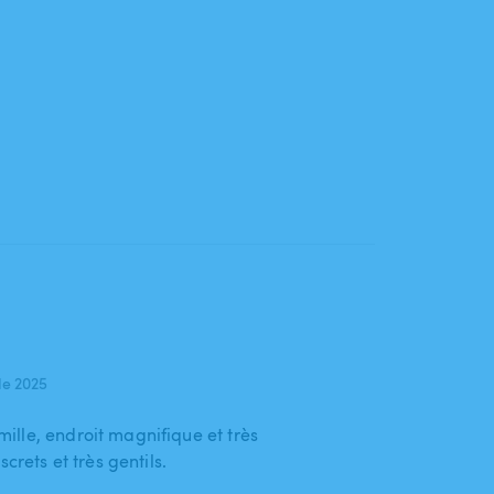
de 2025
lle, endroit magnifique et très
crets et très gentils.