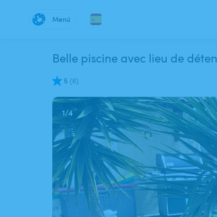
Menú
Belle piscine avec lieu de dét
5
(
6
)
1
/
4