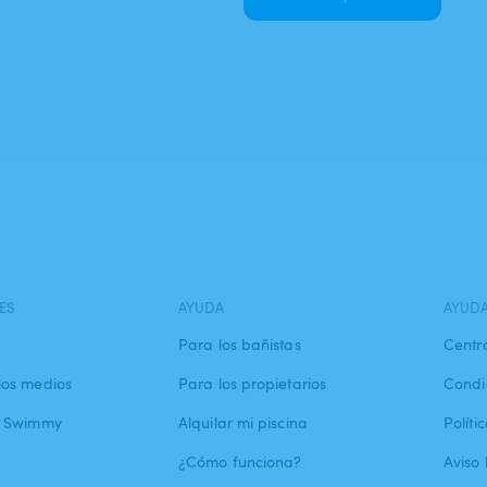
ES
AYUDA
AYUD
Para los bañistas
Centr
los medios
Para los propietarios
Condi
a Swimmy
Alquilar mi piscina
Políti
¿Cómo funciona?
Aviso 