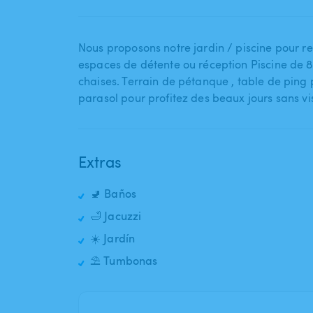
Nous proposons notre jardin ​/​ piscine pour repa
espaces de détente ou réception Piscine de 8 x 4
chaises. Terrain de pétanque ​,​ table de ping 
parasol pour profitez des beaux jours sans vis
Extras
🚽 Baños
🛁 Jacuzzi
☀️ Jardín
⛱️ Tumbonas