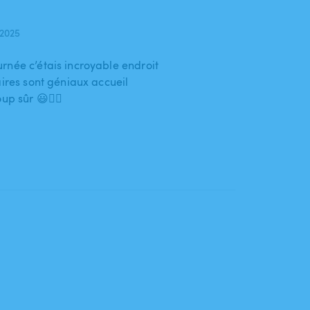
 2025
rnée c’étais incroyable endroit
aires sont géniaux accueil
up sûr 😃👍🏼