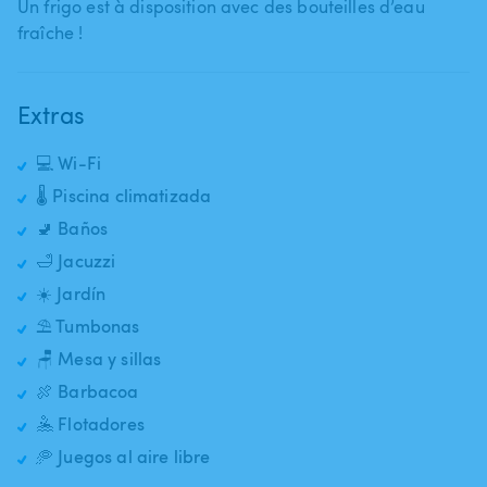
Un frigo est à disposition avec des bouteilles d’eau
fraîche !
Extras
💻 Wi-Fi
🌡️ Piscina climatizada
🚽 Baños
🛁 Jacuzzi
☀️ Jardín
⛱️ Tumbonas
🪑 Mesa y sillas
🍖 Barbacoa
🤽 Flotadores
🥏 Juegos al aire libre