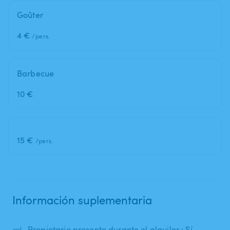
Goûter
4 €
/pers.
Barbecue
10 €
15 €
/pers.
Información suplementaria
🤿
Propietario presente durante el alquiler : Sí