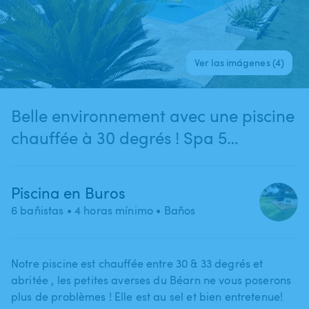
Ver las imágenes (4)
Belle environnement avec une piscine
chauffée à 30 degrés ! Spa 5
personnes disponible ! bouée,
trampoline à disposition à 2 min de
Piscina en Buros
Pau (Buros)
6 bañistas
• 4 horas mínimo
• Baños
Notre piscine est chauffée entre 30 & 33 degrés et
abritée ​,​ les petites averses du Béarn ne vous poserons
plus de problèmes ! Elle est au sel et bien entretenue!