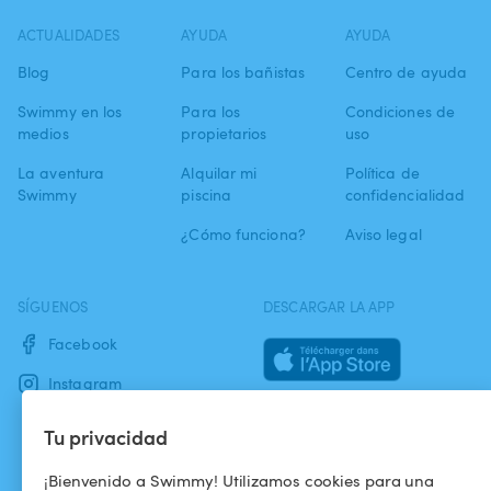
ACTUALIDADES
AYUDA
AYUDA
Blog
Para los bañistas
Centro de ayuda
Swimmy en los
Para los
Condiciones de
medios
propietarios
uso
La aventura
Alquilar mi
Política de
Swimmy
piscina
confidencialidad
¿Cómo funciona?
Aviso legal
SÍGUENOS
DESCARGAR LA APP
Facebook
Instagram
Tu privacidad
¡Bienvenido a Swimmy! Utilizamos cookies para una