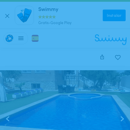
Swimmy
Instalar
Gratis-Google Play
Este anuncio está cerrado y no se puede reservar.
1
/
10