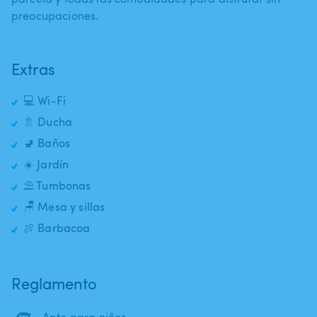
Extras
💻 Wi-Fi
🚿 Ducha
🚽 Baños
☀️ Jardín
⛱️ Tumbonas
🪑 Mesa y sillas
🍖 Barbacoa
Reglamento
Apto para niños